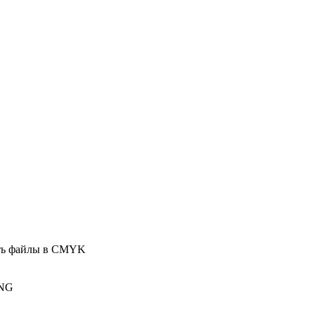
ать файлы в CMYK
PNG