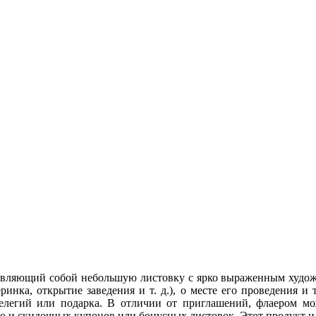
тавляющий собой небольшую листовку с ярко выраженным худож
ка, открытие заведения и т. д.), о месте его проведения и 
елегий или подарка. В отличии от приглашений, флаером мож
и скидочных купонов или бонусных листовок. Этот продукт ид