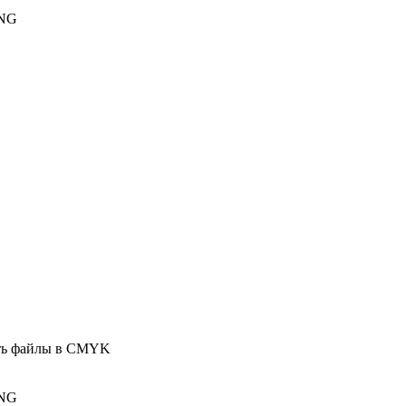
PNG
ать файлы в CMYK
PNG