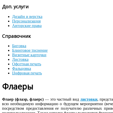
Доп. услуги
Дизайн и верстка
Персонализация
Авторские права
Справочник
Биговка
Блинтовое тиснение
Визитные карточки
Листовка
Офсетная печать
Фальцовка
Цифровая печать
Флаеры
Флаер (флаэр, флаерс)
— это частный вид
листовки
, предс
всю необходимую информацию о будущем мероприятии (вечерин
посредством предоставления ее получателю различных прив
индивидуализации. Также нередко флаеры выполняют функцию 